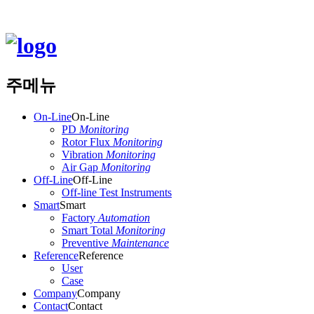
주메뉴
On-Line
On-Line
PD
Monitoring
Rotor Flux
Monitoring
Vibration
Monitoring
Air Gap
Monitoring
Off-Line
Off-Line
Off-line Test Instruments
Smart
Smart
Factory
Automation
Smart Total
Monitoring
Preventive
Maintenance
Reference
Reference
User
Case
Company
Company
Contact
Contact