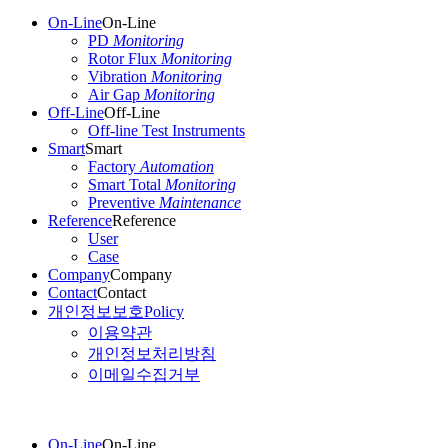
On-Line
On-Line
PD
Monitoring
Rotor Flux
Monitoring
Vibration
Monitoring
Air Gap
Monitoring
Off-Line
Off-Line
Off-line Test Instruments
Smart
Smart
Factory
Automation
Smart Total
Monitoring
Preventive
Maintenance
Reference
Reference
User
Case
Company
Company
Contact
Contact
개인정보보호
Policy
이용약관
개인정보처리방침
이메일수집거부
On-Line
On-Line