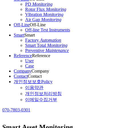
PD
Monitoring
Rotor Flux
Monitoring
Vibration
Monitoring
Air Gap
Monitoring
Off-Line
Off-Line
Off-line Test Instruments
Smart
Smart
Factory
Automation
Smart Total
Monitoring
Preventive
Maintenance
Reference
Reference
User
Case
Company
Company
Contact
Contact
개인정보보호
Policy
이용약관
개인정보처리방침
이메일수집거부
070-7803-0301
Smart Asset Monitoring